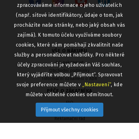
zpracováváme informace o jeho uživatelích
(např. síťové identifikátory, údaje o tom, jak
procházíte naše stránky, nebo jaký obsah vás
zajímá). K tomuto účelu využíváme soubory
cookies, které nám pomáhají zkvalitnit naše
VŠE O NÁKUPU
služby a personalizovat nabídky. Pro některé
Jak nakupovat
účely zpracování je vyžadován Váš souhlas,
Obchodní podmínky
který vyjádříte volbou „Přijmout“. Spravovat
Informační oznámení o ADR
svoje preference můžete v
„Nastavení“
, kde
PÉČE O ZÁKAZNÍKA
můžete volitelné cookies odmítnout.
FAQ
Přijmout všechny cookies
Ochrana osobních údajů
Reklamační řád
Výměna a vrácení zboží
KONTAKTY