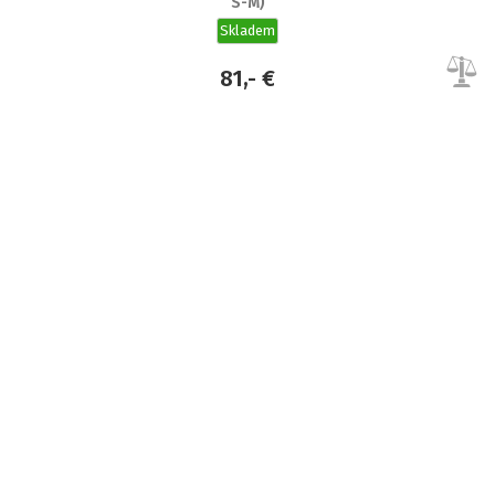
S-M)
Skladem
81,- €