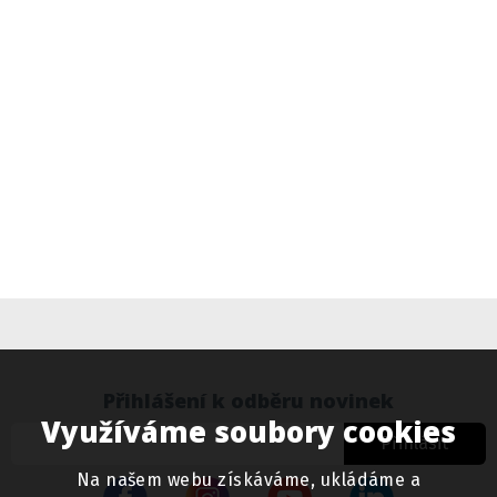
Přihlášení k odběru novinek
Využíváme soubory cookies
Přihlásit
Na našem webu získáváme, ukládáme a