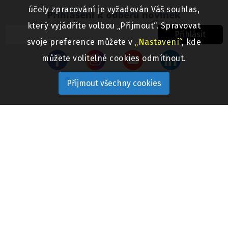
účely zpracování je vyžadován Váš souhlas,
Přihlášení k odběru novinek
který vyjádříte volbou „Přijmout“. Spravovat
Přihlásit
svoje preference můžete v
„Nastavení“
, kde
můžete volitelné cookies odmítnout.
Přijmout všechny cookies
VŠE O NÁKUPU
Jak nakupovat
Obchodní podmínky
Informační oznámení o ADR
PÉČE O ZÁKAZNÍKA
FAQ