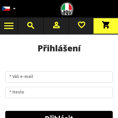
person_outline
favorite_border
shopping_cart
search
Přihlášení
*
Váš e-mail
*
Heslo