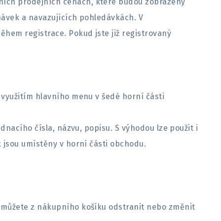
ních prodejních cenách, které budou zobrazeny
návek a navazujících pohledávkách. V
hem registrace. Pokud jste již registrovaný
využitím hlavního menu v šedé horní části
nacího čísla, názvu, popisu. S výhodou lze použit i
 jsou umístěny v horní části obchodu.
 můžete z nákupního košíku odstranit nebo změnit