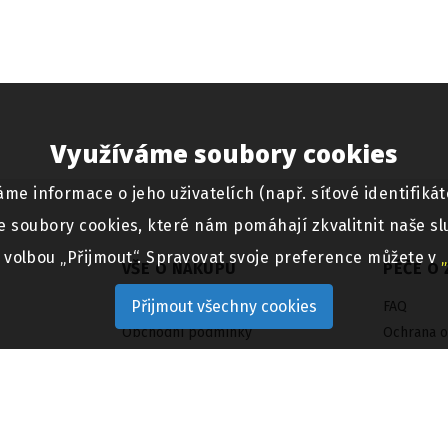
Využíváme soubory cookies
informace o jeho uživatelích (např. síťové identifikáto
e soubory cookies, které nám pomáhají zkvalitnit naše sl
e volbou „Přijmout“. Spravovat svoje preference můžete v
VŠE O NÁKUPU
PÉČE O 
Přijmout všechny cookies
Jak nakupovat
FAQ
Obchodní podmínky
Ochrana o
Informační oznámení o ADR
Reklamačn
Výměna a 