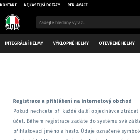
KONTAKT
NEJČASTĚJŠÍ DOTAZY
REKLAMACE
INTEGRÁLNÍ HELMY
VÝKLOPNÉ HELMY
OTEVŘENÉ HELMY
Registrace a přihlášení na internetový obchod
Pokud nechcete při každé další objednávce ztráce
účet. Během registrace zadáte do systému své základ
přihlašovací jméno a heslo. Údaje označené symbole