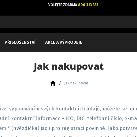
VOLEJTE ZDARMA
800 313 333
PŘÍSLUŠENSTVÍ
AKCE A VÝPRODEJE
Jak nakupovat
/
Jak nakupovat
t čas vyplňováním svých kontaktních údajů, můžete se n
ní kontaktní informace - IČO, DIČ, telefonní číslo, e-mai
m * (hvězdička) jsou pro registraci povinné. Jako potvrz