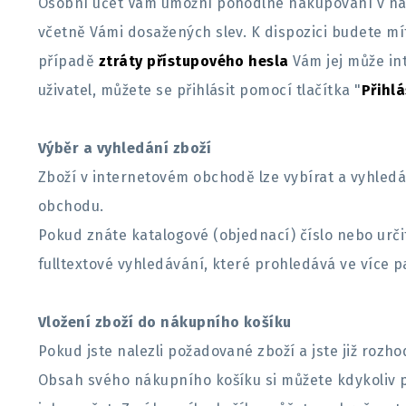
Osobní účet Vám umožní pohodlné nakupování v na
včetně Vámi dosažených slev. K dispozici budete m
případě
ztráty přístupového hesla
Vám jej může in
uživatel, můžete se přihlásit pomocí tlačítka "
Přihlá
Výběr a vyhledání zboží
Zboží v internetovém obchodě lze vybírat a vyhled
obchodu.
Pokud znáte katalogové (objednací) číslo nebo určit
fulltextové vyhledávání, které prohledává ve více 
Vložení zboží do nákupního košíku
Pokud jste nalezli požadované zboží a jste již rozh
Obsah svého nákupního košíku si můžete kdykoliv p