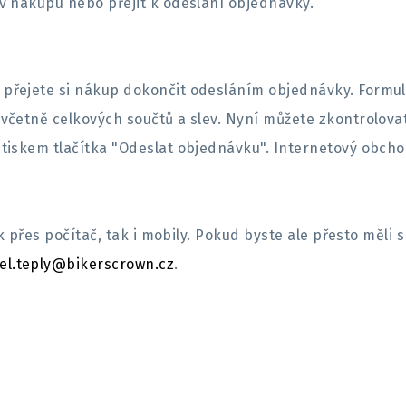
v nákupu nebo přejit k odeslání objednávky.
přejete si nákup dokončit odesláním objednávky. Formul
včetně celkových součtů a slev. Nyní můžete zkontrolova
tiskem tlačítka "Odeslat objednávku". Internetový obcho
ak přes počítač, tak i mobily. Pokud byste ale přesto měl
el.teply@bikerscrown.cz
.