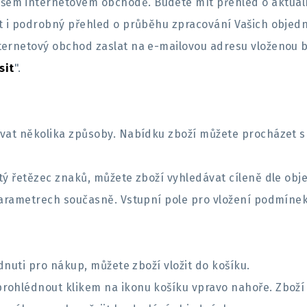
šem internetovém obchodě. Budete mít přehled o aktuál
ít i podrobný přehled o průběhu zpracování Vašich objed
ternetový obchod zaslat na e-mailovou adresu vloženou bě
sit
".
ávat několika způsoby. Nabídku zboží můžete procházet s 
ý řetězec znaků, můžete zboží vyhledávat cíleně dle objed
parametrech současně. Vstupní pole pro vložení podmínek
odnuti pro nákup, můžete zboží vložit do košíku.
rohlédnout klikem na ikonu košíku vpravo nahoře. Zboží