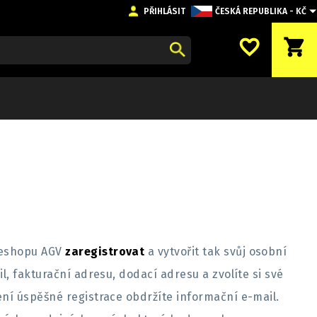
PŘIHLÁSIT
ČESKÁ REPUBLIKA - KČ
favorite_border
shopping_cart
a eshopu AGV
zaregistrovat
a vytvořit tak svůj osobní
l, fakturační adresu, dodací adresu a zvolíte si své
ení úspěšné registrace obdržíte informační e-mail.