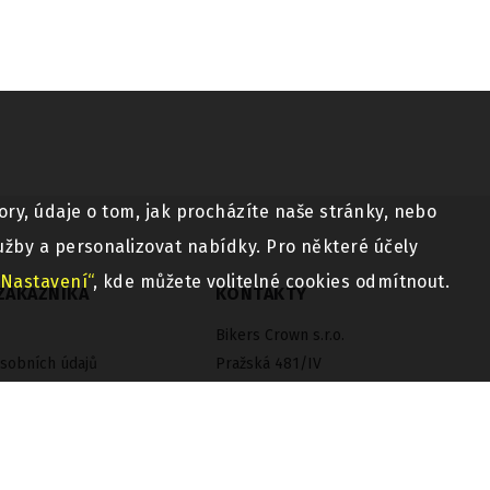
ry, údaje o tom, jak procházíte naše stránky, nebo
užby a personalizovat nabídky. Pro některé účely
„Nastavení“
, kde můžete volitelné cookies odmítnout.
ZÁKAZNÍKA
KONTAKTY
Bikers Crown s.r.o.
sobních údajů
Pražská 481/IV
í řád
50351 Chlumec nad Cidlinou
vrácení zboží
Telefon 800 313 333
Email
bikerscrown@bikerscrown.cz