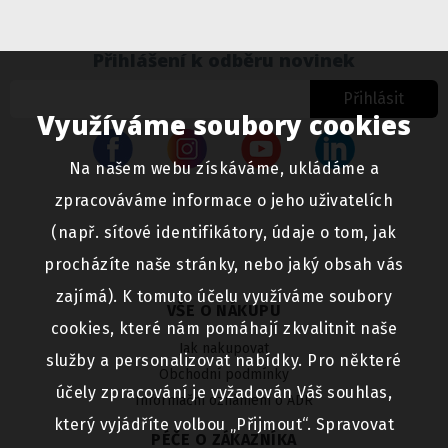
Přihlášení k odběru novinek
Přihlásit
Využíváme soubory cookies
Na našem webu získáváme, ukládáme a
zpracováváme informace o jeho uživatelích
(např. síťové identifikátory, údaje o tom, jak
procházíte naše stránky, nebo jaký obsah vás
zajímá). K tomuto účelu využíváme soubory
VŠE O NÁKUPU
cookies, které nám pomáhají zkvalitnit naše
Jak nakupovat
služby a personalizovat nabídky. Pro některé
Obchodní podmínky
účely zpracování je vyžadován Váš souhlas,
Informační oznámení o ADR
který vyjádříte volbou „Přijmout“. Spravovat
PÉČE O ZÁKAZNÍKA