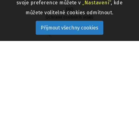
svoje preference můžete v
„Nastavení“
, kde
FAQ
můžete volitelné cookies odmítnout.
Ochrana osobních údajů
Reklamační řád
Přijmout všechny cookies
Výměna a vrácení zboží
KONTAKTY
Bikers Crown s.r.o.
Pražská 481/IV
50351 Chlumec nad Cidlinou
Telefon 800 313 333
Email
bikerscrown@bikerscrown.cz
UŽITEČNÉ ODKAZY
Aktuality
Prodejny
Velkoobchod