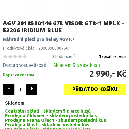
AGV 2018500146 67L VISOR GT8-1 MPLK -
E2206 IRIDIUM BLUE
Náhradní plexi pro helmy AGV K7
Produktové číslo - 20000000004669
0
Hodnocení
Napsat recenzi
Dostupnost velikosti:
Skladem
5 a více kusů
2 990,- Kč
Doprava zdarma
-
+
PŘIDAT DO KOŠÍKU
Skladem
Centrální sklad -
skladem 5 a více kusů
Prodejna Chlumec -
skladem poslední kus
Prodejna Praha Ořech -
skladem poslední kus
Prodejna Most -
skladem poslední kus