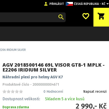
PŘIHLÁSIT
ČESKÁ REPUBLIKA - KČ
favorite_border
shopping_cart
2206 IRIDIUM SILVER
AGV 2018500146 69L VISOR GT8-1 MPLK -
E2206 IRIDIUM SILVER
Náhradní plexi pro helmy AGV K7
Produktové číslo - 20000000004671
0
Hodnocení
Napsat recenzi
Dostupnost velikosti:
Skladem
5 a více kusů
2 990,- Kč
Doprava zdarma