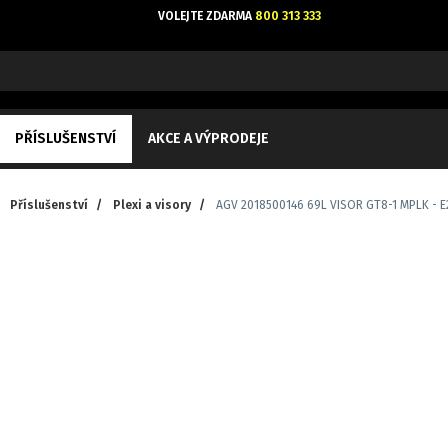
VOLEJTE ZDARMA
800 313 333
PŘÍSLUŠENSTVÍ
AKCE A VÝPRODEJE
Příslušenství
/
Plexi a visory
/
AGV 2018500146 69L VISOR GT8-1 MPLK - E