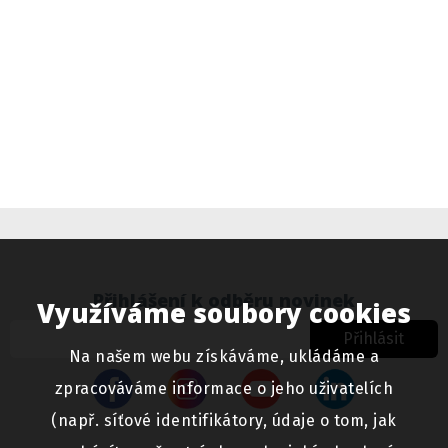
Přihlášení k odběru novinek
Využíváme soubory cookies
Přihlásit
Na našem webu získáváme, ukládáme a
zpracováváme informace o jeho uživatelích
(např. síťové identifikátory, údaje o tom, jak