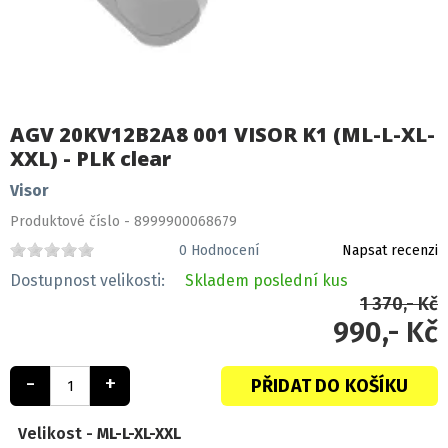
AGV 20KV12B2A8 001 VISOR K1 (ML-L-XL-
XXL) - PLK clear
Visor
Produktové číslo - 8999900068679
0
Hodnocení
Napsat recenzi
Dostupnost velikosti:
Skladem
poslední kus
1 370,- Kč
990,- Kč
-
+
PŘIDAT DO KOŠÍKU
Velikost -
ML-L-XL-XXL