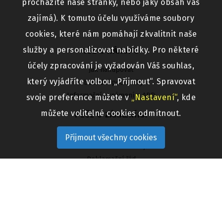
procházíte naše stránky, nebo jaký obsah vás
zajímá). K tomuto účelu využíváme soubory
cookies, které nám pomáhají zkvalitnit naše
služby a personalizovat nabídky. Pro některé
VŠE O NÁKUPU
účely zpracování je vyžadován Váš souhlas,
Jak nakupovat
který vyjádříte volbou „Přijmout“. Spravovat
Obchodní podmínky
Informační oznámení o ADR
svoje preference můžete v
„Nastavení“
, kde
můžete volitelné cookies odmítnout.
PÉČE O ZÁKAZNÍKA
FAQ
Přijmout všechny cookies
Ochrana osobních údajů
Reklamační řád
Výměna a vrácení zboží
KONTAKTY
Bikers Crown s.r.o.