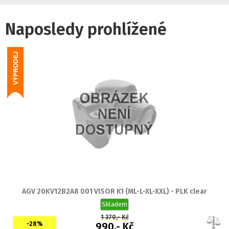
Naposledy prohlížené
AGV 20KV12B2A8 001 VISOR K1 (ML-L-XL-XXL) - PLK clear
Skladem
1 370,- Kč
-28%
990,- Kč