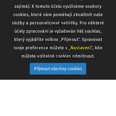
zajímá). K tomuto účelu využíváme soubory
cookies, které nám pomáhají zkvalitnit naše
služby a personalizovat nabídky. Pro některé
VŠE O NÁKUPU
účely zpracování je vyžadován Váš souhlas,
Jak nakupovat
který vyjádříte volbou „Přijmout“. Spravovat
Obchodní podmínky
Informační oznámení o ADR
svoje preference můžete v
„Nastavení“
, kde
můžete volitelné cookies odmítnout.
PÉČE O ZÁKAZNÍKA
FAQ
Přijmout všechny cookies
Ochrana osobních údajů
Reklamační řád
Výměna a vrácení zboží
KONTAKTY
Bikers Crown s.r.o.
Pražská 481/IV