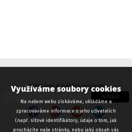
Přihlášení k odběru novinek
Využíváme soubory cookies
Přihlásit
Na našem webu získáváme, ukládáme a
zpracováváme informace o jeho uživatelích
(např. síťové identifikátory, údaje o tom, jak
procházíte naše stránky, nebo jaký obsah vás