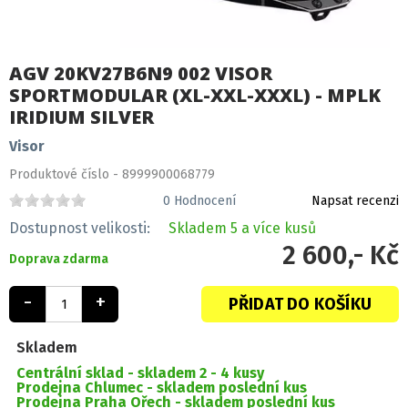
AGV 20KV27B6N9 002 VISOR
SPORTMODULAR (XL-XXL-XXXL) - MPLK
IRIDIUM SILVER
Visor
Produktové číslo - 8999900068779
0
Hodnocení
Napsat recenzi
Dostupnost velikosti:
Skladem
5 a více kusů
2 600,- Kč
Doprava zdarma
-
+
PŘIDAT DO KOŠÍKU
Skladem
Centrální sklad -
skladem 2 - 4 kusy
Prodejna Chlumec -
skladem poslední kus
Prodejna Praha Ořech -
skladem poslední kus