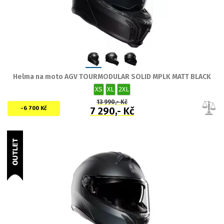
Helma na moto AGV TOURMODULAR SOLID MPLK MATT BLACK
XS
XL
2XL
13 990,- Kč
-6 700 Kč
7 290,- Kč