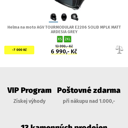
Helma na moto AGV TOURMODULAR E2206 SOLID MPLK MATT
ARDESIA GREY
XS
2XL
13 990,- Kč
-7 000 Kč
6 990,- Kč
VIP Program
Poštovné zdarma
Získej výhody
při nákupu nad 1.000,-
13 kamenných prodejen