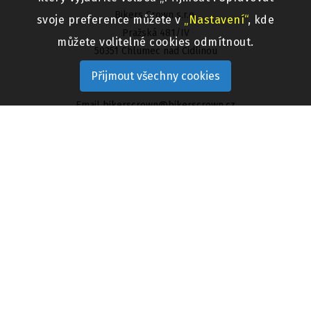
Bikers Crown s.r.o.
svoje preference můžete v
„Nastavení“
, kde
Pražská 481/IV
můžete volitelné cookies odmítnout.
50351 Chlumec nad Cidlinou
Přijmout všechny cookies
Telefon 800 313 333
Email
bikerscrown@bikerscrown.cz
UŽITEČNÉ ODKAZY
Aktuality
Prodejny
Velkoobchod
Zaměstnání
Rusty Pistons
Trilobite jeans
XRC
Nazran