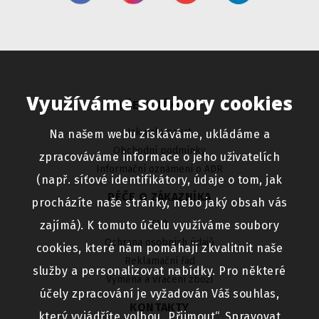
Využíváme soubory cookies
VŠE O NÁKUPU
Jak nakupovat
Na našem webu získáváme, ukládáme a
Obchodní podmínky
zpracováváme informace o jeho uživatelích
Informační oznámení o ADR
(např. síťové identifikátory, údaje o tom, jak
PÉČE O ZÁKAZNÍKA
procházíte naše stránky, nebo jaký obsah vás
FAQ
zajímá). K tomuto účelu využíváme soubory
Ochrana osobních údajů
cookies, které nám pomáhají zkvalitnit naše
Reklamační řád
služby a personalizovat nabídky. Pro některé
Výměna a vrácení zboží
účely zpracování je vyžadován Váš souhlas,
KONTAKTY
který vyjádříte volbou „Přijmout“. Spravovat