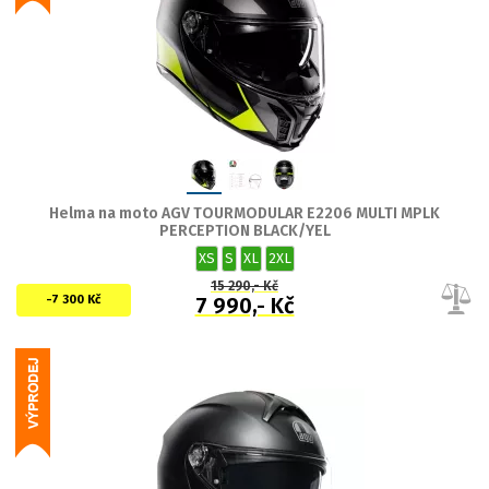
Helma na moto AGV TOURMODULAR E2206 MULTI MPLK
PERCEPTION BLACK/YEL
XS
S
XL
2XL
15 290,- Kč
-7 300 Kč
7 990,- Kč