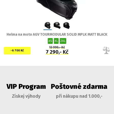
Helma na moto AGV TOURMODULAR SOLID MPLK MATT BLACK
XS
XL
2XL
13 990,- Kč
-6 700 Kč
7 290,- Kč
VIP Program
Poštovné zdarma
Získej výhody
při nákupu nad 1.000,-