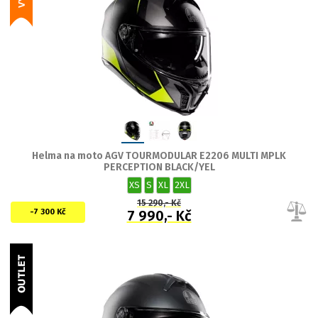
Helma na moto AGV TOURMODULAR E2206 MULTI MPLK
PERCEPTION BLACK/YEL
XS
S
XL
2XL
15 290,- Kč
-7 300 Kč
7 990,- Kč