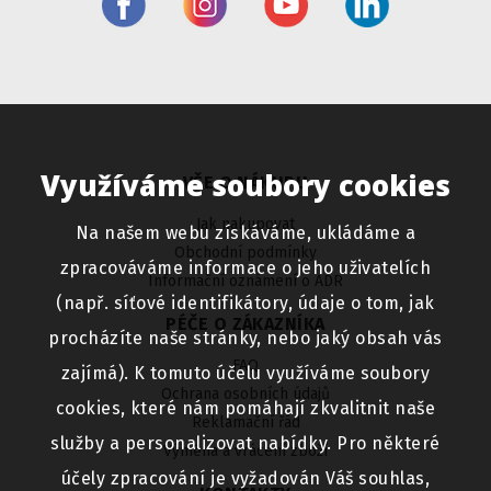
Využíváme soubory cookies
VŠE O NÁKUPU
Jak nakupovat
Na našem webu získáváme, ukládáme a
Obchodní podmínky
zpracováváme informace o jeho uživatelích
Informační oznámení o ADR
(např. síťové identifikátory, údaje o tom, jak
PÉČE O ZÁKAZNÍKA
procházíte naše stránky, nebo jaký obsah vás
FAQ
zajímá). K tomuto účelu využíváme soubory
Ochrana osobních údajů
cookies, které nám pomáhají zkvalitnit naše
Reklamační řád
služby a personalizovat nabídky. Pro některé
Výměna a vrácení zboží
účely zpracování je vyžadován Váš souhlas,