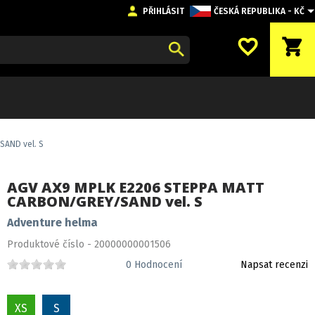
PŘIHLÁSIT
ČESKÁ REPUBLIKA - KČ
favorite_border
shopping_cart
AND vel. S
AGV AX9 MPLK E2206 STEPPA MATT
CARBON/GREY/SAND vel. S
Adventure helma
Produktové číslo - 20000000001506
0
Hodnocení
Napsat recenzi
XS
S