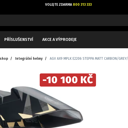
VOLEJTE ZDARMA
800 313 333
PŘÍSLUŠENSTVÍ
AKCE A VÝPRODEJE
-shop
/
Integrální helmy
/
AGV AX9 MPLK E2206 STEPPA MATT CARBON/GREY/S
-10 100 KČ