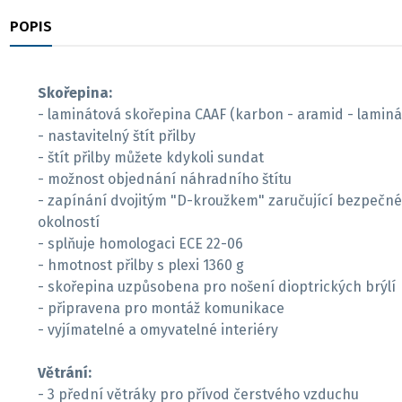
POPIS
RECENZE
Skořepina:
- laminátová skořepina CAAF (karbon - aramid - laminá
- nastavitelný štít přilby
- štít přilby můžete kdykoli sundat
- možnost objednání náhradního štítu
- zapínání dvojitým "D-kroužkem" zaručující bezpečné
okolností
- splňuje homologaci ECE 22-06
- hmotnost přilby s plexi 1360 g
- skořepina uzpůsobena pro nošení dioptrických brýlí
- připravena pro montáž komunikace
- vyjímatelné a omyvatelné interiéry
Větrání:
- 3 přední větráky pro přívod čerstvého vzduchu