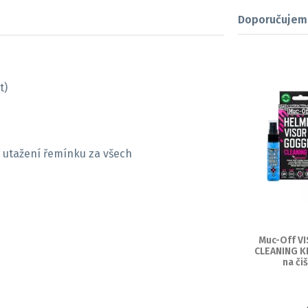
Doporučujem
t)
 utažení řemínku za všech
Muc-Off V
CLEANING KI
na čiš