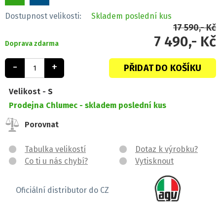
Dostupnost velikosti:
Skladem
poslední kus
17 590,- Kč
7 490,- Kč
Doprava zdarma
-
+
PŘIDAT DO KOŠÍKU
Velikost -
S
Prodejna Chlumec -
skladem poslední kus
Porovnat
Tabulka velikostí
Dotaz k výrobku?
Co ti u nás chybí?
Vytisknout
Oficiální distributor do CZ