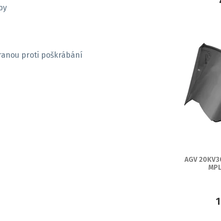
by
hranou proti poškrábání
AGV 20KV30
MPL
1