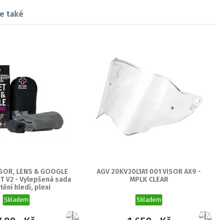
e také
ISOR, LENS & GOOGLE
AGV 20KV30L1A1 001 VISOR AX9 -
T V2 - Vylepšená sada
MPLK CLEAR
tění hledí, plexi
Skladem
Skladem