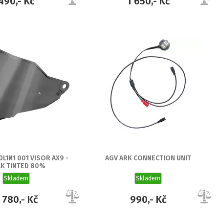
490,- Kč
1 650,- Kč
L1N1 001 VISOR AX9 -
AGV ARK CONNECTION UNIT
K TINTED 80%
Skladem
Skladem
 780,- Kč
990,- Kč