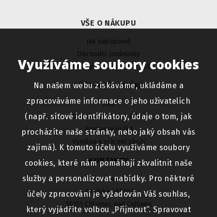
VŠE O NÁKUPU
Jak nakupovat
Obchodní podmínky
Využíváme soubory cookies
Informační oznámení o ADR
Na našem webu získáváme, ukládáme a
PÉČE O ZÁKAZNÍKA
zpracováváme informace o jeho uživatelích
FAQ
(např. síťové identifikátory, údaje o tom, jak
Ochrana osobních údajů
Reklamační řád
procházíte naše stránky, nebo jaký obsah vás
Výměna a vrácení zboží
zajímá). K tomuto účelu využíváme soubory
KONTAKTY
cookies, které nám pomáhají zkvalitnit naše
služby a personalizovat nabídky. Pro některé
Bikers Crown s.r.o.
Pražská 481/IV
účely zpracování je vyžadován Váš souhlas,
50351 Chlumec nad Cidlinou
který vyjádříte volbou „Přijmout“. Spravovat