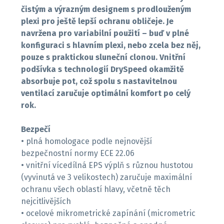
čistým a výrazným designem s prodlouženým
plexi pro ještě lepší ochranu obličeje. Je
navržena pro variabilní použití – buď v plné
konfiguraci s hlavním plexi, nebo zcela bez něj,
pouze s praktickou sluneční clonou. Vnitřní
podšívka s technologií DrySpeed okamžitě
absorbuje pot, což spolu s nastavitelnou
ventilací zaručuje optimální komfort po celý
rok.
Bezpečí
• plná homologace podle nejnovější
bezpečnostní normy ECE 22.06
• vnitřní vícedílná EPS výplň s různou hustotou
(vyvinutá ve 3 velikostech) zaručuje maximální
ochranu všech oblastí hlavy, včetně těch
nejcitlivějších
• ocelové mikrometrické zapínání (micrometric