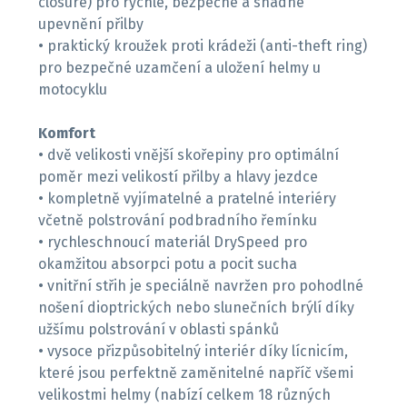
closure) pro rychlé, bezpečné a snadné
upevnění přilby
• praktický kroužek proti krádeži (anti-theft ring)
pro bezpečné uzamčení a uložení helmy u
motocyklu
Komfort
• dvě velikosti vnější skořepiny pro optimální
poměr mezi velikostí přilby a hlavy jezdce
• kompletně vyjímatelné a pratelné interiéry
včetně polstrování podbradního řemínku
• rychleschnoucí materiál DrySpeed pro
okamžitou absorpci potu a pocit sucha
• vnitřní střih je speciálně navržen pro pohodlné
nošení dioptrických nebo slunečních brýlí díky
užšímu polstrování v oblasti spánků
• vysoce přizpůsobitelný interiér díky lícnicím,
které jsou perfektně zaměnitelné napříč všemi
velikostmi helmy (nabízí celkem 18 různých