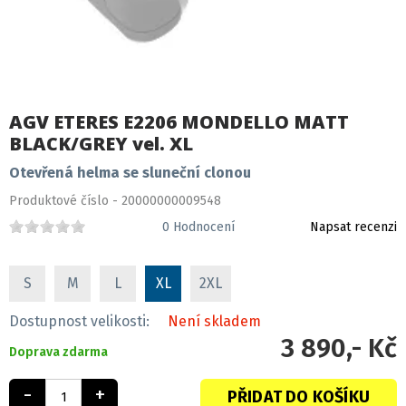
AGV ETERES E2206 MONDELLO MATT
BLACK/GREY vel. XL
Otevřená helma se sluneční clonou
Produktové číslo - 20000000009548
0
Hodnocení
Napsat recenzi
S
M
L
XL
2XL
Dostupnost velikosti:
Není skladem
3 890,- Kč
Doprava zdarma
-
+
PŘIDAT DO KOŠÍKU