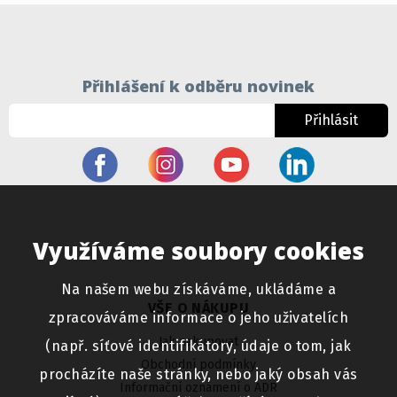
Přihlášení k odběru novinek
Přihlásit
Využíváme soubory cookies
Na našem webu získáváme, ukládáme a
VŠE O NÁKUPU
zpracováváme informace o jeho uživatelích
Jak nakupovat
(např. síťové identifikátory, údaje o tom, jak
Obchodní podmínky
procházíte naše stránky, nebo jaký obsah vás
Informační oznámení o ADR