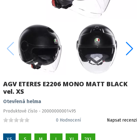
AGV ETERES E2206 MONO MATT BLACK
vel. XS
Otevřená helma
Produktové číslo - 20000000001495
0
Hodnocení
Napsat recenzi
XS
S
M
L
XL
2XL