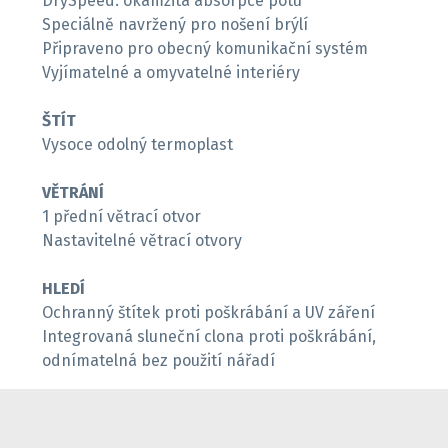
DrySpeed: okamžitá absorpce potu
Speciálně navržený pro nošení brýlí
Připraveno pro obecný komunikační systém
Vyjímatelné a omyvatelné interiéry
ŠTÍT
Vysoce odolný termoplast
VĚTRÁNÍ
1 přední větrací otvor
Nastavitelné větrací otvory
HLEDÍ
Ochranný štítek proti poškrábání a UV záření
Integrovaná sluneční clona proti poškrábání,
odnímatelná bez použití nářadí