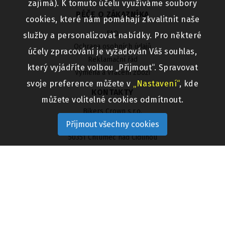
zajímá). K tomuto účelu využíváme soubory
PÉČE O ZÁKAZNÍKA
cookies, které nám pomáhají zkvalitnit naše
FAQ
služby a personalizovat nabídky. Pro některé
Ochrana osobních údajů
účely zpracování je vyžadován Váš souhlas,
Reklamační řád
který vyjádříte volbou „Přijmout“. Spravovat
Výměna a vrácení zboží
svoje preference můžete v
„Nastavení“
, kde
KONTAKTY
můžete volitelné cookies odmítnout.
Bikers Crown s.r.o.
Přijmout všechny cookies
Pražská 481/IV
50351 Chlumec nad Cidlinou
Telefon 800 313 333
Email
bikerscrown@bikerscrown.cz
UŽITEČNÉ ODKAZY
Aktuality