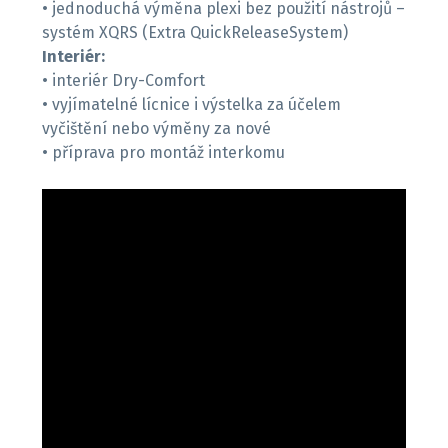
• jednoduchá výměna plexi bez použití nástrojů –
Interiér:
• interiér Dry-Comfort
• vyjímatelné lícnice i výstelka za účelem
vyčištění nebo výměny za nové
• příprava pro montáž interkomu