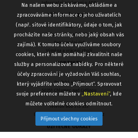
Informační oznámení o ADR
Na našem webu získáváme, ukládáme a
zpracováváme informace o jeho uživatelích
PÉČE O ZÁKAZNÍKA
(např. síťové identifikátory, údaje o tom, jak
FAQ
procházíte naše stránky, nebo jaký obsah vás
Ochrana osobních údajů
Reklamační řád
zajímá). K tomuto účelu využíváme soubory
Výměna a vrácení zboží
cookies, které nám pomáhají zkvalitnit naše
KONTAKTY
služby a personalizovat nabídky. Pro některé
účely zpracování je vyžadován Váš souhlas,
Bikers Crown s.r.o.
Pražská 481/IV
který vyjádříte volbou „Přijmout“. Spravovat
50351 Chlumec nad Cidlinou
svoje preference můžete v
„Nastavení“
, kde
můžete volitelné cookies odmítnout.
Telefon 800 313 333
Email
bikerscrown@bikerscrown.cz
Přijmout všechny cookies
UŽITEČNÉ ODKAZY