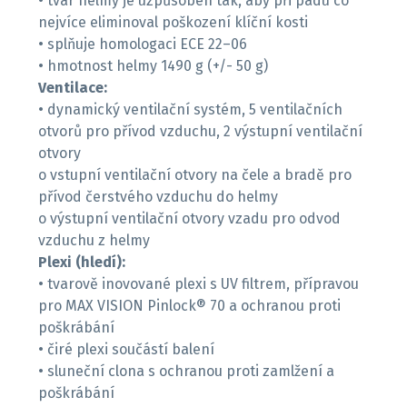
• tvar helmy je uzpůsoben tak, aby při pádu co
nejvíce eliminoval poškození klíční kosti
• splňuje homologaci ECE 22–06
Ventilace:
• dynamický ventilační systém, 5 ventilačních
otvorů pro přívod vzduchu, 2 výstupní ventilační
otvory
o vstupní ventilační otvory na čele a bradě pro
přívod čerstvého vzduchu do helmy
o výstupní ventilační otvory vzadu pro odvod
Plexi (hledí):
• tvarově inovované plexi s UV filtrem, přípravou
pro MAX VISION Pinlock® 70 a ochranou proti
poškrábání
• čiré plexi součástí balení
• sluneční clona s ochranou proti zamlžení a
poškrábání