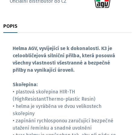
Oficiální distributor do CZ
POPIS
RECENZE
Helma AGV, vyvíjející se k dokonalosti. K3 je
celoobličejová silniční přilba, která posouvá
všechny vlastnosti všestranné a bezpečné
přilby na vynikající úroveň.
Skořepina:
• plastová skořepina HIR-TH
(HighResistantThermo-plastic Resin)
• helma je vyráběna ve dvou velikostech
skořepiny
• zapínání rychlosponou zaručující bezpečné
utažení řemínku a snadné uvolnění