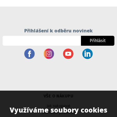
Přihlášení k odběru novinek
Přihlásit
VŠE O NÁKUPU
Jak nakupovat
Využíváme soubory cookies
Obchodní podmínky