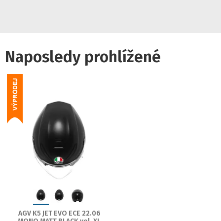
Naposledy prohlížené
AGV K5 JET EVO ECE 22.06