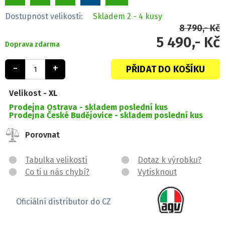
Dostupnost velikosti:
Skladem
2 - 4 kusy
8 790,- Kč
5 490,- Kč
Doprava zdarma
-
+
PŘIDAT DO KOŠÍKU
Velikost -
XL
Prodejna Ostrava -
skladem poslední kus
Prodejna České Budějovice -
skladem poslední kus
Porovnat
Tabulka velikostí
Dotaz k výrobku?
Co ti u nás chybí?
Vytisknout
Oficiální distributor do CZ