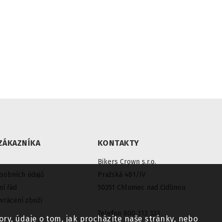
ZÁKAZNÍKA
KONTAKTY
Bikers Crown s.r.o.
sobních údajů
Pražská 481/IV
í řád
50351 Chlumec nad Cidlinou
vrácení zboží
Telefon 800 313 333
ry, údaje o tom, jak procházíte naše stránky, nebo