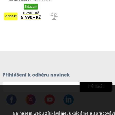
MONO MATT BLACK vel. XL
Skladem
8 790,- Kč
-3 300 Kč
5 490,- Kč
Přihlášení k odběru novinek
Přihlásit
Na našem webu získáváme, ukládáme a zpracováváme 