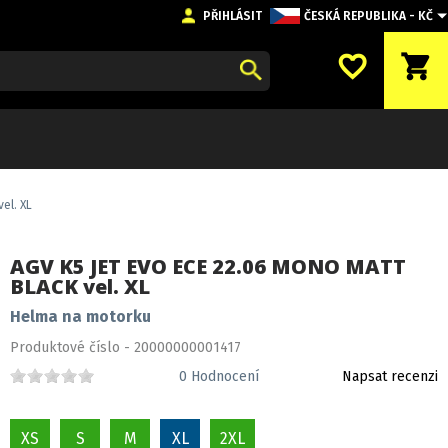
PŘIHLÁSIT
ČESKÁ REPUBLIKA - KČ
favorite_border
shopping_cart
el. XL
AGV K5 JET EVO ECE 22.06 MONO MATT
BLACK vel. XL
Helma na motorku
Produktové číslo - 20000000001417
0
Hodnocení
Napsat recenzi
XS
S
M
XL
2XL