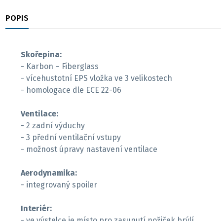
POPIS
RECENZE
Skořepina:
- Karbon – Fiberglass
- vícehustotní EPS vložka ve 3 velikostech
- homologace dle ECE 22-06
Ventilace:
- 2 zadní výduchy
- 3 přední ventilační vstupy
- možnost úpravy nastavení ventilace
Aerodynamika:
- integrovaný spoiler
Interiér:
- ve výstelce je místo pro zasunutí nožiček brýlí