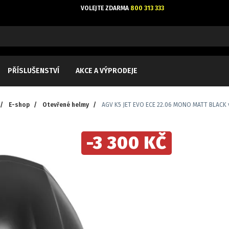
VOLEJTE ZDARMA
800 313 333
PŘÍSLUŠENSTVÍ
AKCE A VÝPRODEJE
/
E-shop
/
Otevřené helmy
/
AGV K5 JET EVO ECE 22.06 MONO MATT BLACK v
-3 300 KČ