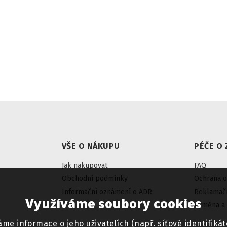
VŠE O NÁKUPU
PÉČE O 
Jak nakupovat
FAQ
Obchodní podmínky
Ochrana o
Informační oznámení o ADR
Reklamačn
Využíváme soubory cookies
Výměna a 
informace o jeho uživatelích (např. síťové identifikáto