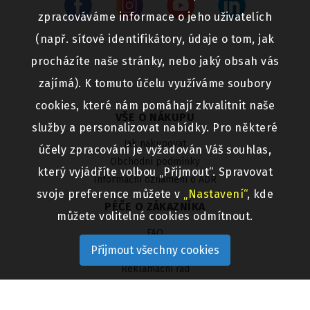
zpracováváme informace o jeho uživatelích
(např. síťové identifikátory, údaje o tom, jak
procházíte naše stránky, nebo jaký obsah vás
zajímá). K tomuto účelu využíváme soubory
cookies, které nám pomáhají zkvalitnit naše
VŠE O NÁKUPU
služby a personalizovat nabídky. Pro některé
Jak nakupovat
účely zpracování je vyžadován Váš souhlas,
Obchodní podmínky
který vyjádříte volbou „Přijmout“. Spravovat
Informační oznámení o ADR
svoje preference můžete v
„Nastavení“
, kde
PÉČE O ZÁKAZNÍKA
můžete volitelné cookies odmítnout.
FAQ
Přijmout všechny cookies
Ochrana osobních údajů
Reklamační řád
Výměna a vrácení zboží