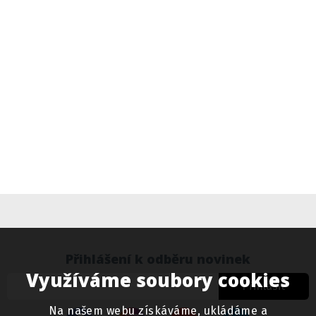
Přihlášení k odběru novinek
Využíváme soubory cookies
Přihlásit
Na našem webu získáváme, ukládáme a