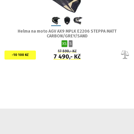
Helma na moto AGV AX9 MPLK E2206 STEPPA MATT
CARBON/GREY/SAND
XS
S
17 590,- Kč
-10 100 Kč
7 490,- Kč