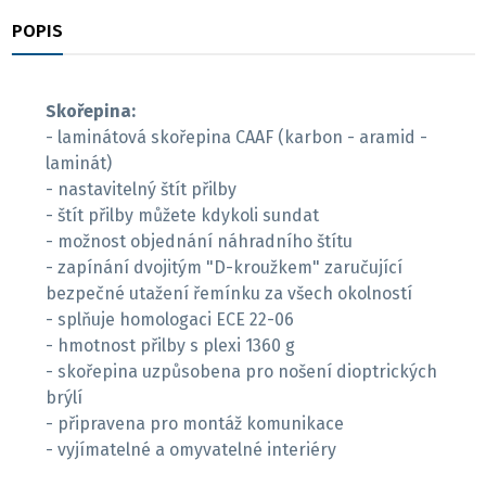
POPIS
RECENZE
Skořepina:
- laminátová skořepina CAAF (karbon - aramid -
laminát)
- nastavitelný štít přilby
- štít přilby můžete kdykoli sundat
- možnost objednání náhradního štítu
- zapínání dvojitým "D-kroužkem" zaručující
bezpečné utažení řemínku za všech okolností
- splňuje homologaci ECE 22-06
- hmotnost přilby s plexi 1360 g
- skořepina uzpůsobena pro nošení dioptrických
brýlí
- připravena pro montáž komunikace
- vyjímatelné a omyvatelné interiéry