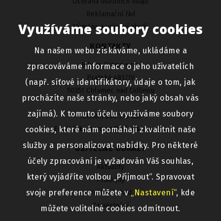
Ochrana osobních údajů
Reklamační řád
Využíváme soubory cookies
Výměna a vrácení zboží
KONTAKTY
Na našem webu získáváme, ukládáme a
Bikers Crown s.r.o.
zpracováváme informace o jeho uživatelích
Pražská 481/IV
(např. síťové identifikátory, údaje o tom, jak
50351 Chlumec nad Cidlinou
procházíte naše stránky, nebo jaký obsah vás
zajímá). K tomuto účelu využíváme soubory
Telefon 800 313 333
cookies, které nám pomáhají zkvalitnit naše
Email
bikerscrown@bikerscrown.cz
služby a personalizovat nabídky. Pro některé
UŽITEČNÉ ODKAZY
účely zpracování je vyžadován Váš souhlas,
Aktuality
který vyjádříte volbou „Přijmout“. Spravovat
Prodejny
svoje preference můžete v
„Nastavení“
, kde
Velkoobchod
Zaměstnání
můžete volitelné cookies odmítnout.