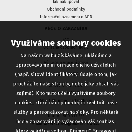
Jak nakupovat
Obchodní podmínky
Informační oznámení o ADR
PÉČE O ZÁKAZNÍKA
FAQ
Využíváme soubory cookies
Ochrana osobních údajů
Reklamační řád
Na našem webu získáváme, ukládáme a
Výměna a vrácení zboží
zpracováváme informace o jeho uživatelích
KONTAKTY
(např. síťové identifikátory, údaje o tom, jak
procházíte naše stránky, nebo jaký obsah vás
Bikers Crown s.r.o.
zajímá). K tomuto účelu využíváme soubory
Pražská 481/IV
50351 Chlumec nad Cidlinou
cookies, které nám pomáhají zkvalitnit naše
služby a personalizovat nabídky. Pro některé
Telefon 800 313 333
účely zpracování je vyžadován Váš souhlas,
Email
bikerscrown@bikerscrown.cz
který vyjádříte volbou „Přijmout“. Spravovat