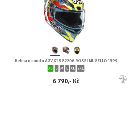
Helma na moto AGV K1 S E2206 ROSSI MUGELLO 1999
XS
S
M
L
XL
2XL
6 790,- Kč