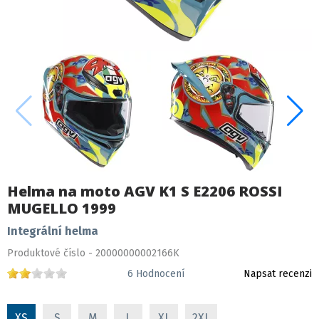
Helma na moto AGV K1 S E2206 ROSSI
MUGELLO 1999
Integrální helma
Produktové číslo - 20000000002166K
6
Hodnocení
Napsat recenzi
XS
S
M
L
XL
2XL