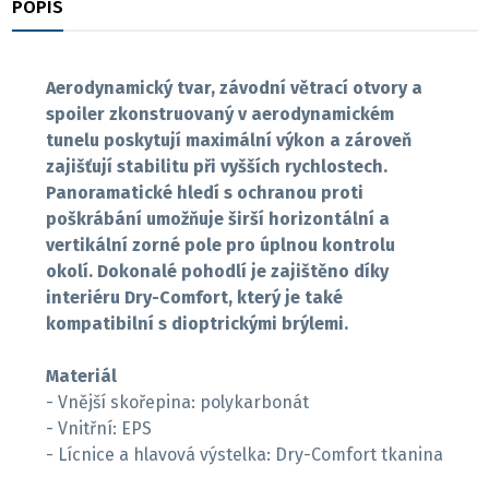
POPIS
RECENZE
Aerodynamický tvar, závodní větrací otvory a
spoiler zkonstruovaný v aerodynamickém
tunelu poskytují maximální výkon a zároveň
zajišťují stabilitu při vyšších rychlostech.
Panoramatické hledí s ochranou proti
poškrábání umožňuje širší horizontální a
vertikální zorné pole pro úplnou kontrolu
okolí. Dokonalé pohodlí je zajištěno díky
interiéru Dry-Comfort, který je také
kompatibilní s dioptrickými brýlemi.
Materiál
- Vnější skořepina: polykarbonát
- Vnitřní: EPS
- Lícnice a hlavová výstelka: Dry-Comfort tkanina