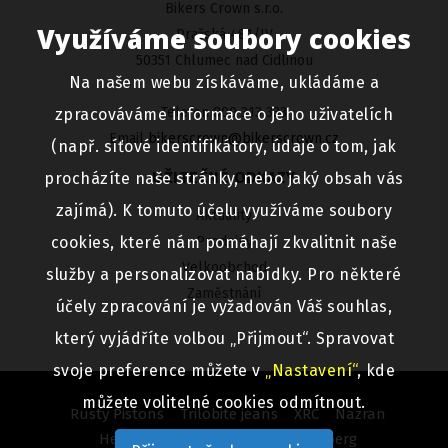
Bikers Crown s.r.o.
Využíváme soubory cookies
Pražská 481/IV
50351 Chlumec nad Cidlinou
Na našem webu získáváme, ukládáme a
Telefon 800 313 333
zpracováváme informace o jeho uživatelích
Email
bikerscrown@bikerscrown.cz
(např. síťové identifikátory, údaje o tom, jak
UŽITEČNÉ ODKAZY
procházíte naše stránky, nebo jaký obsah vás
zajímá). K tomuto účelu využíváme soubory
Aktuality
cookies, které nám pomáhají zkvalitnit naše
Prodejny
Velkoobchod
služby a personalizovat nabídky. Pro některé
Zaměstnání
účely zpracování je vyžadován Váš souhlas,
který vyjádříte volbou „Přijmout“. Spravovat
svoje preference můžete v
„Nastavení“
, kde
můžete volitelné cookies odmítnout.
Rusty Pistons
Trilobite jeans
XRC
Nazran
Helmy NEXX
Macna
Helmy Caberg