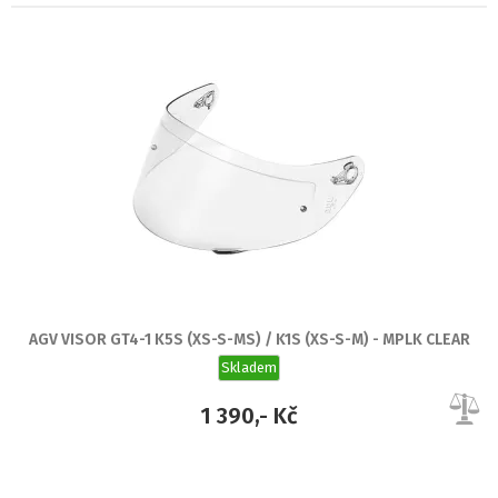
AGV VISOR GT4-1 K5S (XS-S-MS) / K1S (XS-S-M) - MPLK CLEAR
Skladem
1 390,- Kč