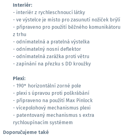
Interiér:
- interiér z rychleschnoucí látky
- ve výstelce je místo pro zasunutí nožiček brýlí
- připraveno pro použití běžného komunikátoru
z trhu
- odnímatelná a pratelná výstelka
- odnímatelný nosní deflektor
- odnímatelná zarážka proti větru
- zapínání na přezku s DD kroužky
Plexi:
- 190° horizontální zorné pole
- plexi s úpravou proti poškrábání
- připraveno na použití Max Pinlock
- vícepolohový mechanismus plexi
- patentovaný mechanismus s extra
rychloupínacím systémem
Doporučujeme také