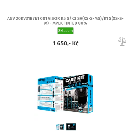
AGV 20KV31B7N1 001 VISOR K5 S/K3 SV(XS-S-MS)/K1 S(XS-S-
M) - MPLK TINTED 80%
Skladem
1 650,- Kč