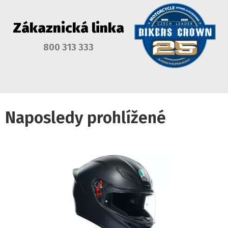
Zákaznická linka
800 313 333
Naposledy prohlížené