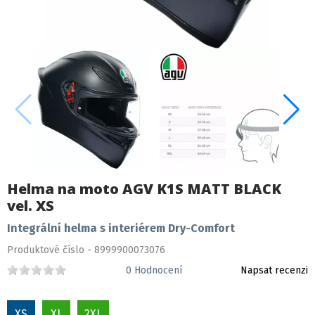
Helma na moto AGV K1S MATT BLACK
vel. XS
Integrální helma s interiérem Dry-Comfort
Produktové číslo - 8999900073076
0
Hodnocení
Napsat recenzi
XS
XL
2XL