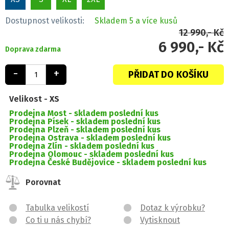
Dostupnost velikosti:
Skladem
5 a více kusů
12 990,- Kč
6 990,- Kč
Doprava zdarma
-
+
PŘIDAT DO KOŠÍKU
Velikost -
XS
Prodejna Most -
skladem poslední kus
Prodejna Písek -
skladem poslední kus
Prodejna Plzeň -
skladem poslední kus
Prodejna Ostrava -
skladem poslední kus
Prodejna Zlín -
skladem poslední kus
Prodejna Olomouc -
skladem poslední kus
Prodejna České Budějovice -
skladem poslední kus
Porovnat
Tabulka velikostí
Dotaz k výrobku?
Co ti u nás chybí?
Vytisknout