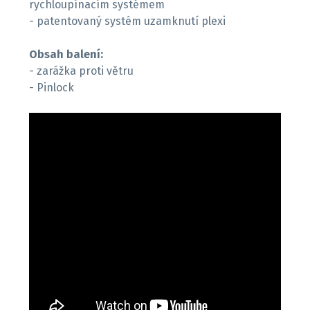
rychloupínacím systémem
- patentovaný systém uzamknutí plexi
Obsah balení:
- zarážka proti větru
- Pinlock