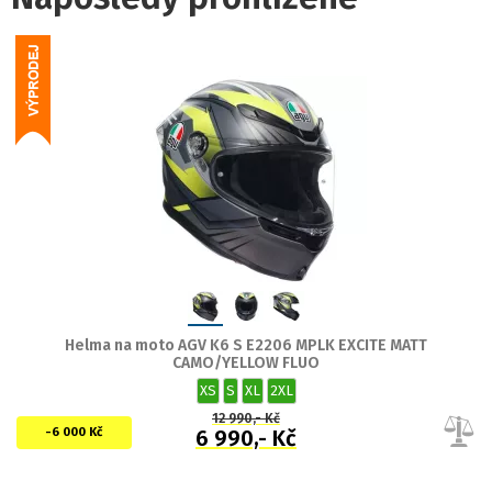
Helma na moto AGV K6 S E2206 MPLK EXCITE MATT
CAMO/YELLOW FLUO
XS
S
XL
2XL
12 990,- Kč
-6 000 Kč
6 990,- Kč