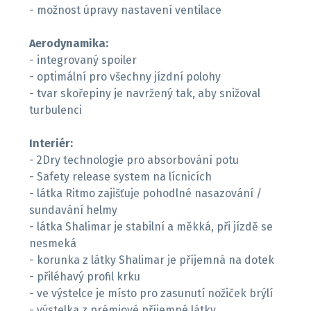
- možnost úpravy nastavení ventilace
Aerodynamika:
- integrovaný spoiler
- optimální pro všechny jízdní polohy
- tvar skořepiny je navržený tak, aby snižoval
turbulenci
Interiér:
- 2Dry technologie pro absorbování potu
- Safety release system na lícnicích
- látka Ritmo zajišťuje pohodlné nasazování /
sundavání helmy
- látka Shalimar je stabilní a měkká, při jízdě se
nesmeká
- korunka z látky Shalimar je příjemná na dotek
- přiléhavý profil krku
- ve výstelce je místo pro zasunutí nožiček brýlí
- výstelka z prémiové příjemné látky