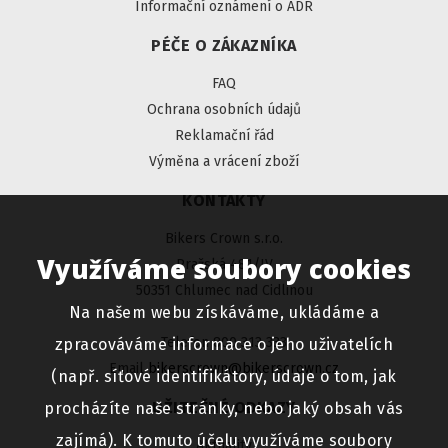
Informační oznámení o ADR
PÉČE O ZÁKAZNÍKA
FAQ
Ochrana osobních údajů
Reklamační řád
Výměna a vrácení zboží
KONTAKTY
Bikers Crown s.r.o.
Využíváme soubory cookies
Pražská 481/IV
50351 Chlumec nad Cidlinou
Na našem webu získáváme, ukládáme a
Telefon 800 313 333
zpracováváme informace o jeho uživatelích
Email
bikerscrown@bikerscrown.cz
(např. síťové identifikátory, údaje o tom, jak
UŽITEČNÉ ODKAZY
procházíte naše stránky, nebo jaký obsah vás
zajímá). K tomuto účelu využíváme soubory
Aktuality