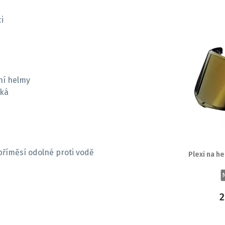
i
ní helmy
eká
 příměsí odolné proti vodě
Plexi na h
2