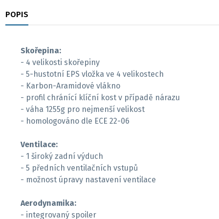
POPIS
RECENZE
Skořepina:
- 4 velikosti skořepiny
- 5-hustotní EPS vložka ve 4 velikostech
- Karbon-Aramidové vlákno
- profil chránící klíční kost v případě nárazu
- váha 1255g pro nejmenší velikost
- homologováno dle ECE 22-06
Ventilace:
- 1 široký zadní výduch
- 5 předních ventilačních vstupů
- možnost úpravy nastavení ventilace
Aerodynamika:
- integrovaný spoiler