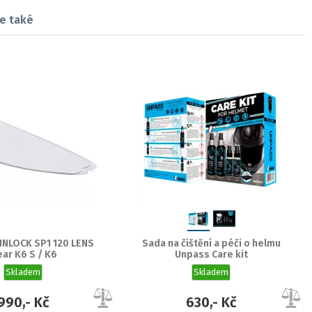
e také
INLOCK SP1 120 LENS
Sada na čištění a péči o helmu
ear K6 S / K6
Unpass Care kit
Skladem
Skladem
990,- Kč
630,- Kč