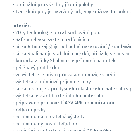
- optimální pro všechny jízdní polohy
- tvar skořepiny je navržený tak, aby snižoval turbulenc
Interiér:
- 2Dry technologie pro absorbování potu
- Safety release system na lícnicích
- látka Ritmo zajišťuje pohodlné nasazování / sundavá
- látka Shalimar je stabilní a měkká, při jízdě se nesm
- korunka z látky Shalimar je příjemná na dotek
- přiléhavý profil krku
- ve výstelce je místo pro zasunutí nožiček brýlí
- výstelka z prémiové příjemné látky
- látka u krku je z prodyšného elastického materiálu s
- výstelka je z antibakteriálního materiálu
- připraveno pro použití AGV ARK komunikátoru
- reflexní prvky
- odnímatelná a pratelná výstelka
- odnímatelný nosní deflektor
- zapínání na přezku s titanovými DD kroužky