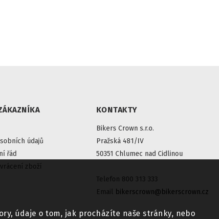
ZÁKAZNÍKA
KONTAKTY
Bikers Crown s.r.o.
sobních údajů
Pražská 481/IV
í řád
50351 Chlumec nad Cidlinou
vrácení zboží
Telefon 800 313 333
Email
bikerscrown@bikerscrown.cz
ry, údaje o tom, jak procházíte naše stránky, nebo