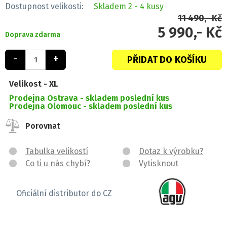
Dostupnost velikosti:
Skladem
2 - 4 kusy
11 490,- Kč
5 990,- Kč
Doprava zdarma
-
+
PŘIDAT DO KOŠÍKU
Velikost -
XL
Prodejna Ostrava -
skladem poslední kus
Prodejna Olomouc -
skladem poslední kus
Porovnat
Tabulka velikostí
Dotaz k výrobku?
Co ti u nás chybí?
Vytisknout
Oficiální distributor do CZ