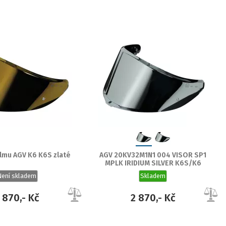
elmu AGV K6 K6S zlaté
AGV 20KV32M1N1 004 VISOR SP1
MPLK IRIDIUM SILVER K6S/K6
Není skladem
Skladem
 870,- Kč
2 870,- Kč