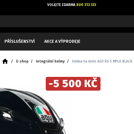
VOLEJTE ZDARMA
800 313 333
PŘÍSLUŠENSTVÍ
AKCE A VÝPRODEJE
/
E-shop
/
Integrální helmy
/
Helma na moto AGV K6 S MPLK BLACK
-5 500 KČ