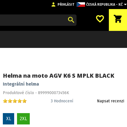
PŘIHLÁSIT
ČESKÁ REPUBLIKA - KČ
favorite_border
shopping_cart
Helma na moto AGV K6 S MPLK BLACK
Integrální helma
Produktové číslo - 8999900073456K
3
Hodnocení
Napsat recenzi
XL
2XL