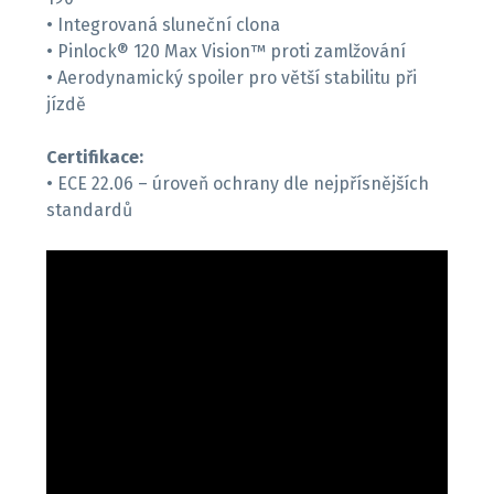
• Integrovaná sluneční clona
• Pinlock® 120 Max Vision™ proti zamlžování
• Aerodynamický spoiler pro větší stabilitu při
jízdě
Certifikace:
• ECE 22.06 – úroveň ochrany dle nejpřísnějších
standardů