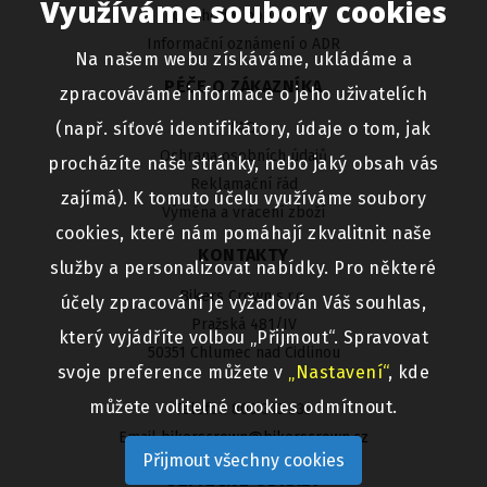
Využíváme soubory cookies
Obchodní podmínky
Informační oznámení o ADR
Na našem webu získáváme, ukládáme a
PÉČE O ZÁKAZNÍKA
zpracováváme informace o jeho uživatelích
FAQ
(např. síťové identifikátory, údaje o tom, jak
Ochrana osobních údajů
procházíte naše stránky, nebo jaký obsah vás
Reklamační řád
zajímá). K tomuto účelu využíváme soubory
Výměna a vrácení zboží
cookies, které nám pomáhají zkvalitnit naše
KONTAKTY
služby a personalizovat nabídky. Pro některé
Bikers Crown s.r.o.
účely zpracování je vyžadován Váš souhlas,
Pražská 481/IV
který vyjádříte volbou „Přijmout“. Spravovat
50351 Chlumec nad Cidlinou
svoje preference můžete v
„Nastavení“
, kde
můžete volitelné cookies odmítnout.
Telefon 800 313 333
Email
bikerscrown@bikerscrown.cz
Přijmout všechny cookies
UŽITEČNÉ ODKAZY