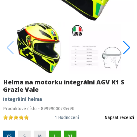
Helma na motorku integrální AGV K1 S
Grazie Vale
Integrální helma
Produktové číslo - 8999900073549K
1
Hodnocení
Napsat recenzi
XS
S
M
L
XL