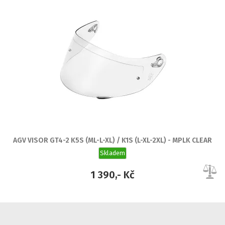
AGV VISOR GT4-2 K5S (ML-L-XL) / K1S (L-XL-2XL) - MPLK CLEAR
Skladem
1 390,- Kč