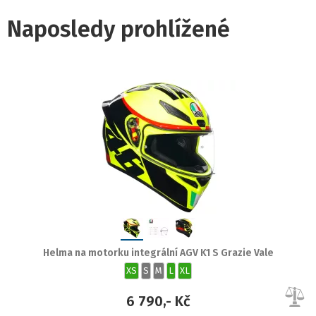
Naposledy prohlížené
Helma na motorku integrální AGV K1 S Grazie Vale
XS
S
M
L
XL
6 790,- Kč