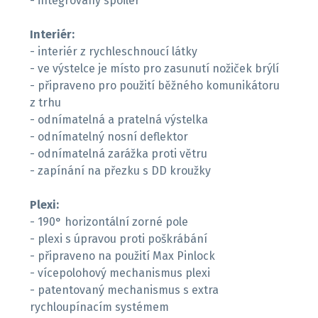
- integrovaný spoiler
Interiér:
- interiér z rychleschnoucí látky
- ve výstelce je místo pro zasunutí nožiček brýlí
- připraveno pro použití běžného komunikátoru
z trhu
- odnímatelná a pratelná výstelka
- odnímatelný nosní deflektor
- odnímatelná zarážka proti větru
- zapínání na přezku s DD kroužky
Plexi:
- 190° horizontální zorné pole
- plexi s úpravou proti poškrábání
- připraveno na použití Max Pinlock
- vícepolohový mechanismus plexi
- patentovaný mechanismus s extra
rychloupínacím systémem