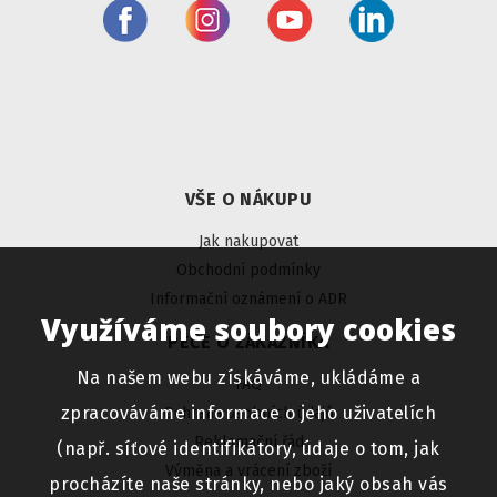
VŠE O NÁKUPU
Jak nakupovat
Obchodní podmínky
Informační oznámení o ADR
Využíváme soubory cookies
PÉČE O ZÁKAZNÍKA
Na našem webu získáváme, ukládáme a
FAQ
zpracováváme informace o jeho uživatelích
Ochrana osobních údajů
Reklamační řád
(např. síťové identifikátory, údaje o tom, jak
Výměna a vrácení zboží
procházíte naše stránky, nebo jaký obsah vás