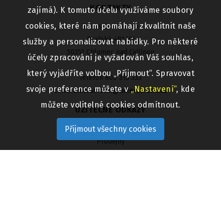
KONTAKTY
zajímá). K tomuto účelu využíváme soubory
cookies, které nám pomáhají zkvalitnit naše
Bikers Crown s.r.o.
Pražská 481/IV
služby a personalizovat nabídky. Pro některé
50351 Chlumec nad Cidlinou
účely zpracování je vyžadován Váš souhlas,
který vyjádříte volbou „Přijmout“. Spravovat
Telefon 800 313 333
svoje preference můžete v
„Nastavení“
, kde
Email
bikerscrown@bikerscrown.cz
můžete volitelné cookies odmítnout.
UŽITEČNÉ ODKAZY
Aktuality
Přijmout všechny cookies
Prodejny
Velkoobchod
Zaměstnání