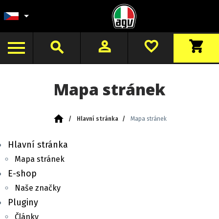
person_outline
favorite_border
shopping_cart
search
Mapa stránek
/
Hlavní stránka
/
Mapa stránek
Hlavní stránka
Mapa stránek
E-shop
Naše značky
Pluginy
Články