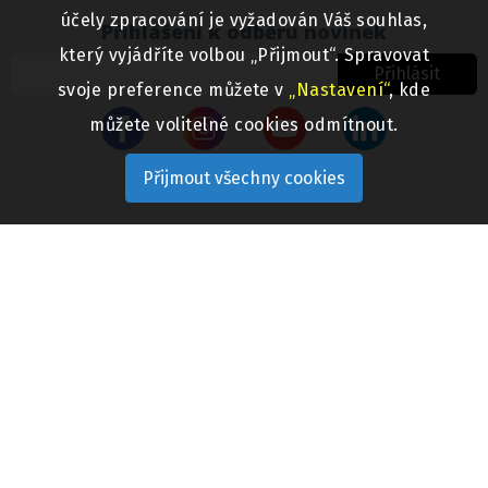
účely zpracování je vyžadován Váš souhlas,
Přihlášení k odběru novinek
který vyjádříte volbou „Přijmout“. Spravovat
Přihlásit
svoje preference můžete v
„Nastavení“
, kde
můžete volitelné cookies odmítnout.
Přijmout všechny cookies
VŠE O NÁKUPU
Jak nakupovat
Obchodní podmínky
Informační oznámení o ADR
PÉČE O ZÁKAZNÍKA
FAQ