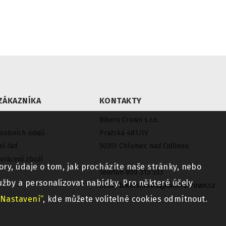
ZÁKAZNÍKA
KONTAKTY
Bikers Crown s.r.o.
sobních údajů
Pražská 481/IV
í řád
50351 Chlumec nad Cidlinou
vrácení zboží
ry, údaje o tom, jak procházíte naše stránky, nebo
Telefon 800 313 333
užby a personalizovat nabídky. Pro některé účely
Email
bikerscrown@bikerscrown.cz
„Nastavení“
, kde můžete volitelné cookies odmítnout.