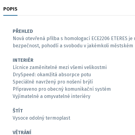
POPIS
RECENZE
PŘEHLED
Nová otevřená přilba s homologací ECE2206 ETERES je n
bezpečnost, pohodlí a svobodu v jakémkoli městském 
INTERIÉR
Lícnice zaměnitelné mezi všemi velikostmi
DrySpeed: okamžitá absorpce potu
Speciálně navržený pro nošení brýlí
Připraveno pro obecný komunikační systém
Vyjímatelné a omyvatelné interiéry
ŠTÍT
Vysoce odolný termoplast
VĚTRÁNÍ