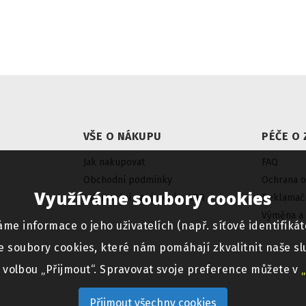
VŠE O NÁKUPU
PÉČE O 
Jak nakupovat
FAQ
Obchodní podmínky
Ochrana o
Využíváme soubory cookies
Informační oznámení o ADR
Reklamačn
Výměna a 
informace o jeho uživatelích (např. síťové identifikáto
e soubory cookies, které nám pomáhají zkvalitnit naše sl
e volbou „Přijmout“. Spravovat svoje preference můžete v
Přijmout všechny cookies