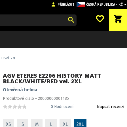
PŘIHLÁSIT
ČESKÁ REPUBLIKA - KČ
favorite_border
shopping_cart
D vel. 2XL
AGV ETERES E2206 HISTORY MATT
BLACK/WHITE/RED vel. 2XL
Otevřená helma
Produktové číslo - 20000000001485
0
Hodnocení
Napsat recenzi
XS
S
M
L
XL
2XL