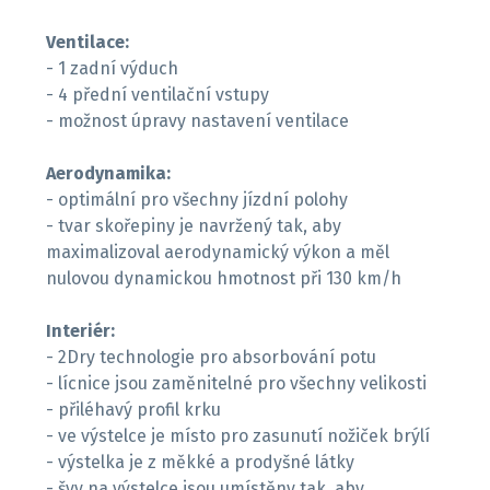
Ventilace:
- 1 zadní výduch
- 4 přední ventilační vstupy
- možnost úpravy nastavení ventilace
Aerodynamika:
- optimální pro všechny jízdní polohy
- tvar skořepiny je navržený tak, aby
maximalizoval aerodynamický výkon a měl
nulovou dynamickou hmotnost při 130 km/h
Interiér:
- 2Dry technologie pro absorbování potu
- lícnice jsou zaměnitelné pro všechny velikosti
- přiléhavý profil krku
- ve výstelce je místo pro zasunutí nožiček brýlí
- výstelka je z měkké a prodyšné látky
- švy na výstelce jsou umístěny tak, aby