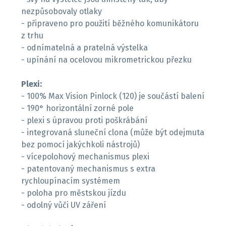
nezpůsobovaly otlaky
- připraveno pro použití běžného komunikátoru
z trhu
- odnímatelná a pratelná výstelka
- upínání na ocelovou mikrometrickou přezku
Plexi:
- 100% Max Vision Pinlock (120) je součástí balení
- 190° horizontální zorné pole
- plexi s úpravou proti poškrábání
- integrovaná sluneční clona (může být odejmuta
bez pomocí jakýchkoli nástrojů)
- vícepolohový mechanismus plexi
- patentovaný mechanismus s extra
rychloupínacím systémem
- poloha pro městskou jízdu
- odolný vůči UV záření