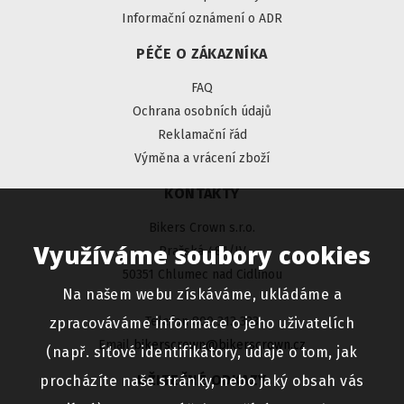
Informační oznámení o ADR
PÉČE O ZÁKAZNÍKA
FAQ
Ochrana osobních údajů
Reklamační řád
Výměna a vrácení zboží
KONTAKTY
Bikers Crown s.r.o.
Využíváme soubory cookies
Pražská 481/IV
50351 Chlumec nad Cidlinou
Na našem webu získáváme, ukládáme a
Telefon 800 313 333
zpracováváme informace o jeho uživatelích
Email
bikerscrown@bikerscrown.cz
(např. síťové identifikátory, údaje o tom, jak
UŽITEČNÉ ODKAZY
procházíte naše stránky, nebo jaký obsah vás