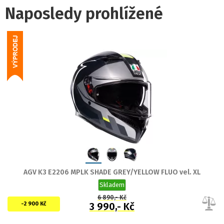
Naposledy prohlížené
AGV K3 E2206 MPLK SHADE GREY/YELLOW FLUO vel. XL
Skladem
6 890,- Kč
-2 900 Kč
3 990,- Kč