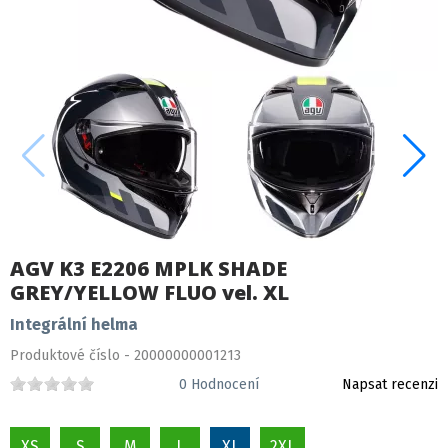
AGV K3 E2206 MPLK SHADE
GREY/YELLOW FLUO vel. XL
Integrální helma
Produktové číslo - 20000000001213
0
Hodnocení
Napsat recenzi
XS
S
M
L
XL
2XL