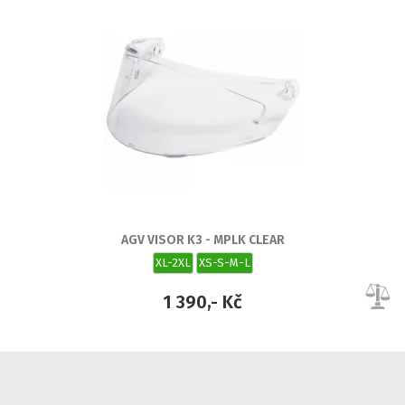
AGV VISOR K3 - MPLK CLEAR
XL-2XL
XS-S-M-L
1 390,- Kč