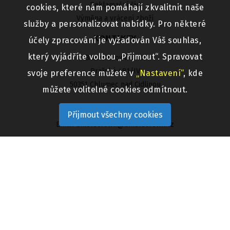
Reklamační řád
cookies, které nám pomáhají zkvalitnit naše
Výměna a vrácení zboží
služby a personalizovat nabídky. Pro některé
KONTAKTY
účely zpracování je vyžadován Váš souhlas,
který vyjádříte volbou „Přijmout“. Spravovat
Bikers Crown s.r.o.
Pražská 481/IV
svoje preference můžete v
„Nastavení“
, kde
50351 Chlumec nad Cidlinou
můžete volitelné cookies odmítnout.
Telefon 800 313 333
Přijmout všechny cookies
Email
bikerscrown@bikerscrown.cz
UŽITEČNÉ ODKAZY
Aktuality
Prodejny
Velkoobchod
Zaměstnání