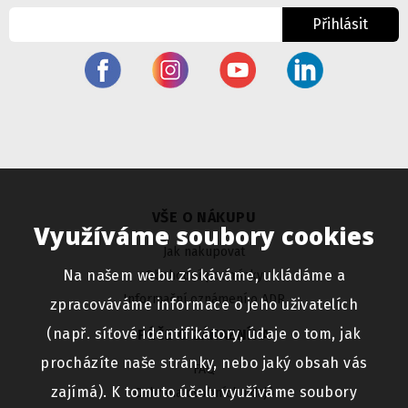
Přihlásit
VŠE O NÁKUPU
Využíváme soubory cookies
Jak nakupovat
Na našem webu získáváme, ukládáme a
Obchodní podmínky
Informační oznámení o ADR
zpracováváme informace o jeho uživatelích
(např. síťové identifikátory, údaje o tom, jak
PÉČE O ZÁKAZNÍKA
procházíte naše stránky, nebo jaký obsah vás
FAQ
zajímá). K tomuto účelu využíváme soubory
Ochrana osobních údajů