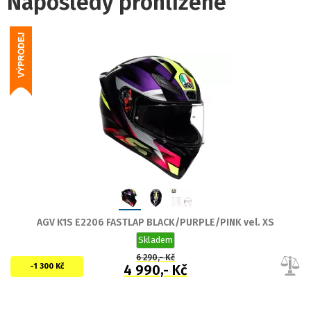
Naposledy prohlížené
AGV K1S E2206 FASTLAP BLACK/PURPLE/PINK vel. XS
Skladem
6 290,- Kč
-1 300 Kč
4 990,- Kč