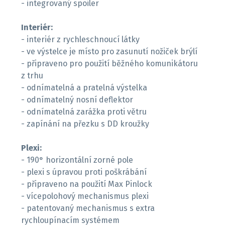
- integrovaný spoiler
Interiér:
- interiér z rychleschnoucí látky
- ve výstelce je místo pro zasunutí nožiček brýlí
- připraveno pro použití běžného komunikátoru
z trhu
- odnímatelná a pratelná výstelka
- odnímatelný nosní deflektor
- odnímatelná zarážka proti větru
- zapínání na přezku s DD kroužky
Plexi:
- 190° horizontální zorné pole
- plexi s úpravou proti poškrábání
- připraveno na použití Max Pinlock
- vícepolohový mechanismus plexi
- patentovaný mechanismus s extra
rychloupínacím systémem