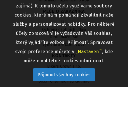
Informační oznámení o ADR
zajímá). K tomuto účelu využíváme soubory
PÉČE O ZÁKAZNÍKA
cookies, které nám pomáhají zkvalitnit naše
FAQ
služby a personalizovat nabídky. Pro některé
Ochrana osobních údajů
účely zpracování je vyžadován Váš souhlas,
Reklamační řád
který vyjádříte volbou „Přijmout“. Spravovat
Výměna a vrácení zboží
svoje preference můžete v
„Nastavení“
, kde
KONTAKTY
můžete volitelné cookies odmítnout.
Bikers Crown s.r.o.
Pražská 481/IV
Přijmout všechny cookies
50351 Chlumec nad Cidlinou
Telefon 800 313 333
Email
bikerscrown@bikerscrown.cz
UŽITEČNÉ ODKAZY
Aktuality