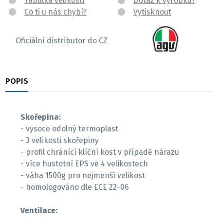
Tabulka velikostí
Dotaz k výrobku?
Co ti u nás chybí?
Vytisknout
Oficiální distributor do CZ
POPIS
RECENZE
Skořepina:
- vysoce odolný termoplast
- 3 velikosti skořepiny
- profil chránící klíční kost v případě nárazu
- více hustotní EPS ve 4 velikostech
- váha 1500g pro nejmenší velikost
- homologováno dle ECE 22-06
Ventilace: