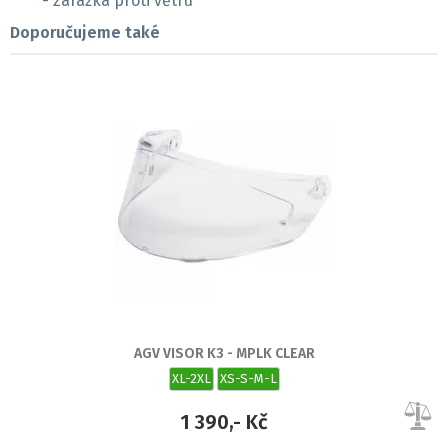
- zarážka proti větru
Doporučujeme také
AGV VISOR K3 - MPLK CLEAR
XL-2XL
XS-S-M-L
1 390,- Kč