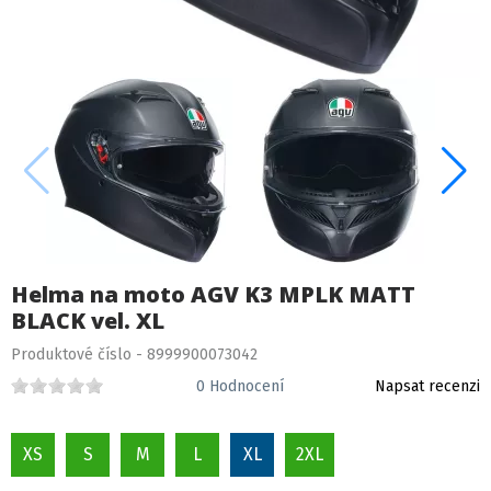
Helma na moto AGV K3 MPLK MATT
BLACK vel. XL
Produktové číslo - 8999900073042
0
Hodnocení
Napsat recenzi
XS
S
M
L
XL
2XL