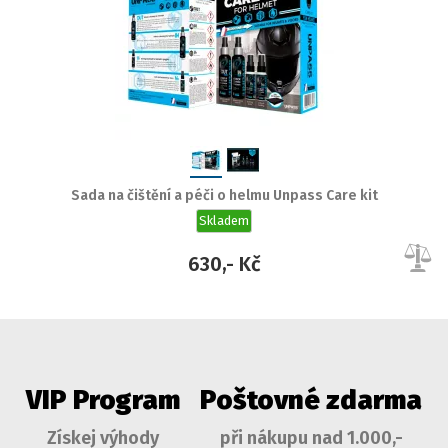
Sada na čištění a péči o helmu Unpass Care kit
Skladem
630,- Kč
VIP Program
Poštovné zdarma
Získej výhody
při nákupu nad 1.000,-