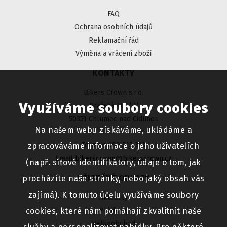
FAQ
Ochrana osobních údajů
Reklamační řád
Výměna a vrácení zboží
KONTAKTY
Bikers Crown s.r.o.
Využíváme soubory cookies
Pražská 481/IV
50351 Chlumec nad Cidlinou
Na našem webu získáváme, ukládáme a
Telefon 800 313 333
zpracováváme informace o jeho uživatelích
Email
bikerscrown@bikerscrown.cz
(např. síťové identifikátory, údaje o tom, jak
UŽITEČNÉ ODKAZY
procházíte naše stránky, nebo jaký obsah vás
zajímá). K tomuto účelu využíváme soubory
Aktuality
cookies, které nám pomáhají zkvalitnit naše
Prodejny
Velkoobchod