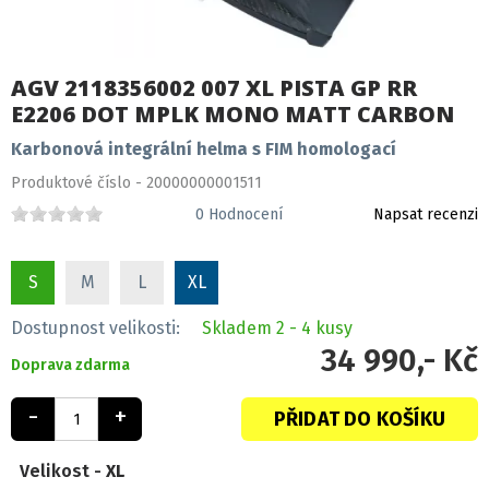
AGV 2118356002 007 XL PISTA GP RR
E2206 DOT MPLK MONO MATT CARBON
Karbonová integrální helma s FIM homologací
Produktové číslo - 20000000001511
0
Hodnocení
Napsat recenzi
S
M
L
XL
Dostupnost velikosti:
Skladem
2 - 4 kusy
34 990,- Kč
Doprava zdarma
-
+
PŘIDAT DO KOŠÍKU
Velikost -
XL