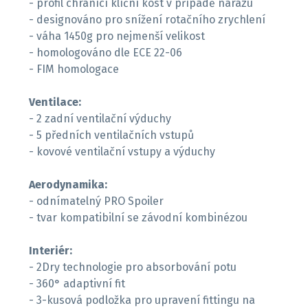
- profil chránící klíční kost v případě nárazu
- designováno pro snížení rotačního zrychlení
- váha 1450g pro nejmenší velikost
- homologováno dle ECE 22-06
- FIM homologace
Ventilace:
- 2 zadní ventilační výduchy
- 5 předních ventilačních vstupů
- kovové ventilační vstupy a výduchy
Aerodynamika:
- odnímatelný PRO Spoiler
- tvar kompatibilní se závodní kombinézou
Interiér:
- 2Dry technologie pro absorbování potu
- 360° adaptivní fit
- 3-kusová podložka pro upravení fittingu na