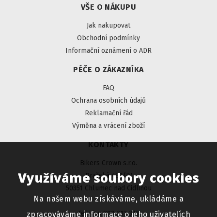
VŠE O NÁKUPU
Jak nakupovat
Obchodní podmínky
Informační oznámení o ADR
PÉČE O ZÁKAZNÍKA
FAQ
Ochrana osobních údajů
Reklamační řád
Výměna a vrácení zboží
KONTAKTY
Bikers Crown s.r.o.
Využíváme soubory cookies
Pražská 481/IV
50351 Chlumec nad Cidlinou
Na našem webu získáváme, ukládáme a
Telefon 800 313 333
zpracováváme informace o jeho uživatelích