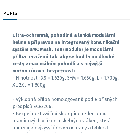
POPIS
RECENZE
Ultra-ochranná, pohodlná a lehká modulární
helma s přípravou na integrovaný komunikační
systém DMC Mesh. Tourmodular je modulární
přilba navržená tak, aby se hodila na dlouhé
cesty v maximálním pohodlí a s nejvyšší
možnou úrovní bezpečnosti.
- Hmotnosti: XS = 1.620g, S+M = 1.650g, L = 1.700g,
XL+2XL = 1.800g
- Výklopná přilba homologovaná podle přísných
předpisů ECE2206.
- Bezpečnost začíná skořepinou z karbonu,
aramidových vláken a skelných vláken, která
umožňuje nejvyšší úroveň ochrany a lehkosti,