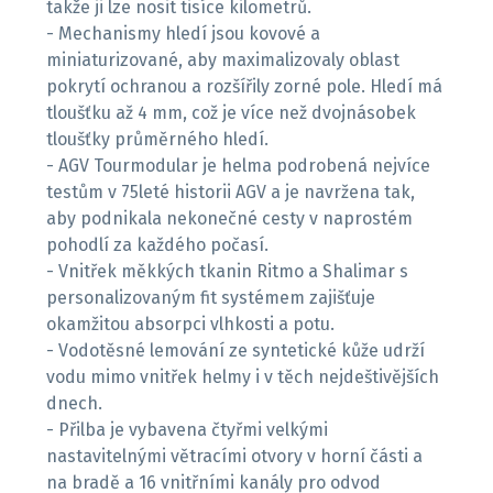
takže ji lze nosit tisíce kilometrů.
- Mechanismy hledí jsou kovové a
miniaturizované, aby maximalizovaly oblast
pokrytí ochranou a rozšířily zorné pole. Hledí má
tloušťku až 4 mm, což je více než dvojnásobek
tloušťky průměrného hledí.
- AGV Tourmodular je helma podrobená nejvíce
testům v 75leté historii AGV a je navržena tak,
aby podnikala nekonečné cesty v naprostém
pohodlí za každého počasí.
- Vnitřek měkkých tkanin Ritmo a Shalimar s
personalizovaným fit systémem zajišťuje
okamžitou absorpci vlhkosti a potu.
- Vodotěsné lemování ze syntetické kůže udrží
vodu mimo vnitřek helmy i v těch nejdeštivějších
dnech.
- Přilba je vybavena čtyřmi velkými
nastavitelnými větracími otvory v horní části a
na bradě a 16 vnitřními kanály pro odvod