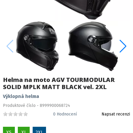
Helma na moto AGV TOURMODULAR
SOLID MPLK MATT BLACK vel. 2XL
Výklopná helma
Produktové číslo - 8999900068724
0
Hodnocení
Napsat recenzi
XS
XL
2XL