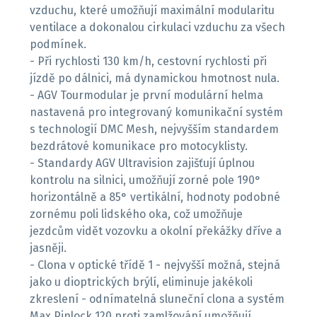
vzduchu, které umožňují maximální modularitu
ventilace a dokonalou cirkulaci vzduchu za všech
podmínek.
- Při rychlosti 130 km/h, cestovní rychlosti při
jízdě po dálnici, má dynamickou hmotnost nula.
- AGV Tourmodular je první modulární helma
nastavená pro integrovaný komunikační systém
s technologií DMC Mesh, nejvyšším standardem
bezdrátové komunikace pro motocyklisty.
- Standardy AGV Ultravision zajišťují úplnou
kontrolu na silnici, umožňují zorné pole 190°
horizontálně a 85° vertikální, hodnoty podobné
zornému poli lidského oka, což umožňuje
jezdcům vidět vozovku a okolní překážky dříve a
jasněji.
- Clona v optické třídě 1 - nejvyšší možná, stejná
jako u dioptrických brýlí, eliminuje jakékoli
zkreslení - odnímatelná sluneční clona a systém
Max Pinlock 120 proti zamlžování umožňují