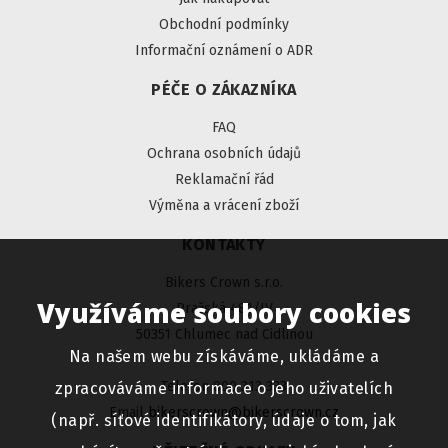
Obchodní podmínky
Informační oznámení o ADR
PÉČE O ZÁKAZNÍKA
FAQ
Ochrana osobních údajů
Reklamační řád
Výměna a vrácení zboží
KONTAKTY
Bikers Crown s.r.o.
Využíváme soubory cookies
Pražská 481/IV
50351 Chlumec nad Cidlinou
Na našem webu získáváme, ukládáme a
Telefon 800 313 333
zpracováváme informace o jeho uživatelích
Email
bikerscrown@bikerscrown.cz
(např. síťové identifikátory, údaje o tom, jak